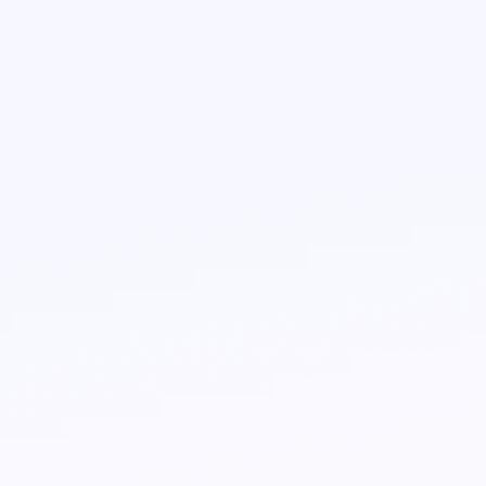
¿Qué es Farmatouch?
Farmatouch es tu nueva forma de ir a la farmac
comprar tus medicamentos con receta o de vent
¿Por qué me conviene?
¿Cómo puedo hacer un pedido?
¿Cómo encuentro una farmacia?