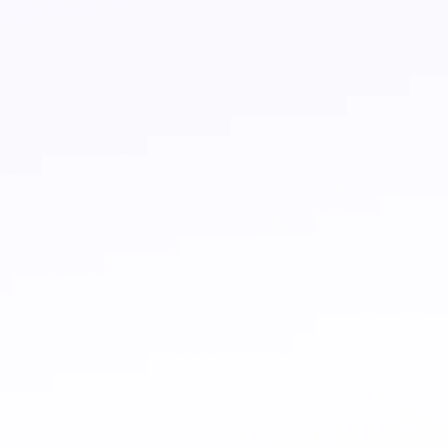
¿Farmatouch es seguro?
¿Cómo cargo mi credencial?
Comprá en Farmatouch
Retirá