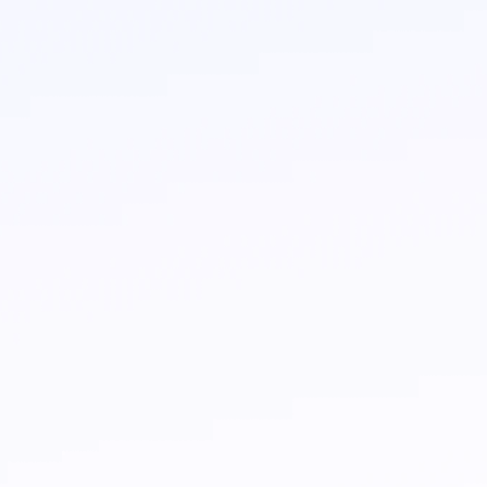
era ágil y confiable. En ella vas a poder 
cana.